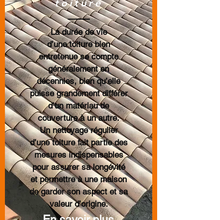
toiture
La durée de vie
d’une toiture bien
entretenue se compte
généralement en
décennies, bien qu’elle
puisse grandement différer
d’un matériau de
couverture à un autre.
Un nettoyage régulier
d’une toiture fait partie des
mesures indispensables
pour assurer sa longévité
et permettre à une maison
de garder son aspect et sa
valeur d’origine.
En savoir plus