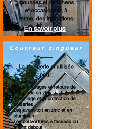
mousses et de lichens
et occasionner, à
terme, des infiltrations
En savoir plus
Couvreur zingueur
La zinguerie et utilisée
pour:
Les entourages et retours de
cheminée en zinc
L’habillage et la protection de
boiseries
Les avant-toit en zinc et en
aluminium
Les couvertures à tasseau ou
à joint debout