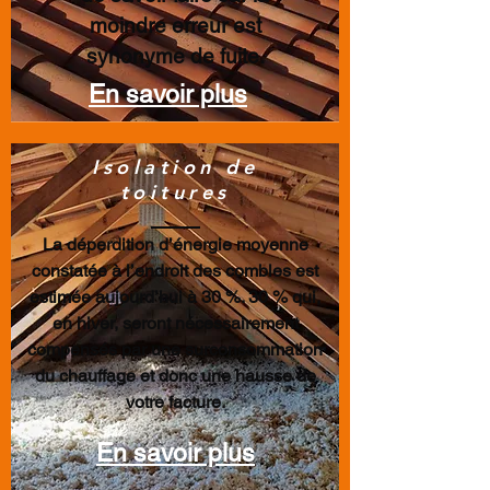
moindre erreur est
synonyme de fuite.
En savoir plus
Isolation de
toitures
La déperdition d’énergie moyenne
constatée à l’endroit des combles est
estimée aujourd’hui à 30 %. 30 % qui,
en hiver, seront nécessairement
compensés par une surconsommation
du chauffage et donc une hausse de
votre facture.
En savoir plus