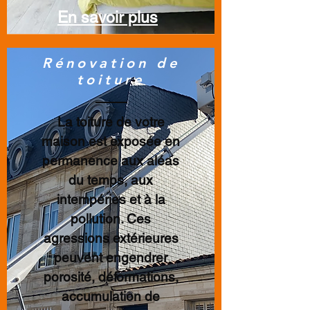
En savoir plus
Rénovation de
toiture
La toiture de votre
maison est exposée en
permanence aux aléas
du temps, aux
intempéries et à la
pollution. Ces
agressions extérieures
peuvent engendrer
porosité, déformations,
accumulation de