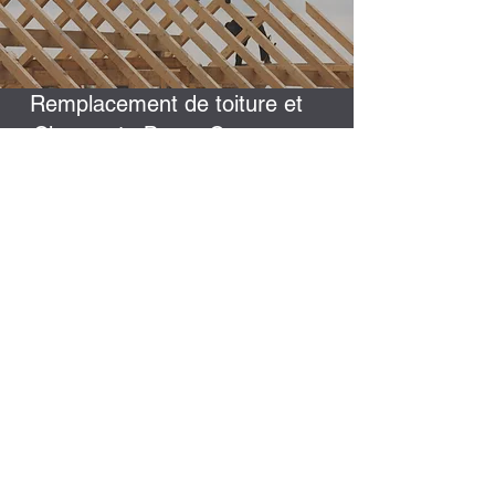
Remplacement de toiture et
Charpente Bauer Couvreur
Montauban
Vous cherchez un entrepreneur fiable et
expérimenté pour votre prochain projet ?
Chez Bn rénovation entreprise Bauer
Couvreur Montauban, l'excellence de notre
travail parle d'elle-même, et nous
proposons à nos clients une attention
personnalisée en fonction de leurs besoins
spécifiques. Si vous avez besoins de
services de Remplacement de toiture
professionnels, contactez-nous et prenez
rendez-vous.