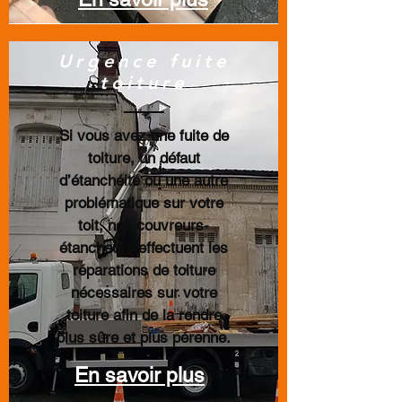
Urgence fuite
toiture
Si vous avez une fuite de
toiture, un défaut
d’étanchéité ou une autre
problématique sur votre
toit, nos couvreurs-
étancheurs effectuent les
réparations de toiture
nécessaires sur votre
toiture afin de la rendre
plus sûre et plus pérenne.
En savoir plus