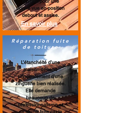
ouvrant pour une
bonne vue en position
debout et assise.
En savoir plus
Réparation fuite
de toiture
L’étanchéité d’une
maison dépend
principalement d’une
zinguerie bien réalisée.
Elle demande
beaucoup de
professionnalisme et
de savoir faire car la