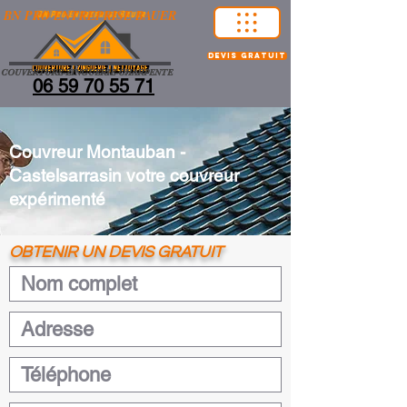
BN PRO ENTREPRISE BAUER
devis gratuit
COUVERTURE-ZINGUERIE-CHARPENTE
06 59 70 55 71
Couvreur Montauban -
Castelsarrasin votre couvreur
expérimenté
OBTENIR UN DEVIS GRATUIT