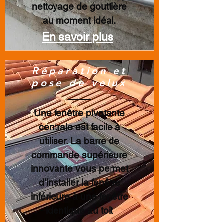
nettoyage de gouttière
au moment idéal.
En savoir plus
Réparation et
pose de velux
Une fenêtre pivotante
centrale est facile à
utiliser. La barre de
commande supérieure
innovante vous permet
d'installer la fenêtre
inférieure à une fenêtre
identique au toit