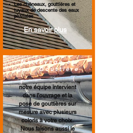
Les chéneaux, gouttières et
tuyaux de descente des eaux
pluviales
En savoir plus
Nettoyage et
pose Gouttière
notre équipe intervient
dans l’ouvrage et la
pose de gouttières sur
mesure avec plusieurs
coloris à votre choix.
Nous faisons aussi le