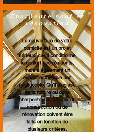
Charpente neuf et
rénovation
La couverture de votre
domicile est un projet
sérieux, car il conditionne
le confort des résidents,
mais a également un
aspect esthétique non
négligeable. Qu'il s'agisse
de la toiture ou de la
charpente, les travaux de
construction ou de
rénovation doivent être
faits en fonction de
plusieurs critères.