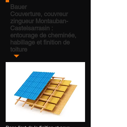
Bauer
Couverture, couvreur
zingueur Montauban-
Castelsarrasin :
entourage de cheminée,
habillage et finition de
toiture