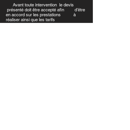
Avant toute intervention le devis
présenté doit être accepté afin d’être
en accord sur les prestations à
réaliser ainsi que les tarifs
04
ntervention de
I
notre entreprise
Dès lors que vous avez accepté le
devis – Intervention dans les
délais les plus brefs, en cas
d’urgence 24h/24 7j/7
Autres Services
Nettoyages et démoussage toiture à
Castelsarrasin
Réparation fuite de toiture
à Castelsarrasin