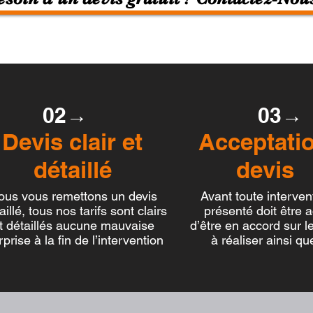
02→
03→
vis clair et
Acceptat
étaillé
devis
ous vous remettons un devis
Avant toute interve
lé, tous nos tarifs sont clairs
présenté doit être 
étaillés aucune mauvaise
d’être en accord sur l
se à la fin de l’intervention
à réaliser ainsi que l