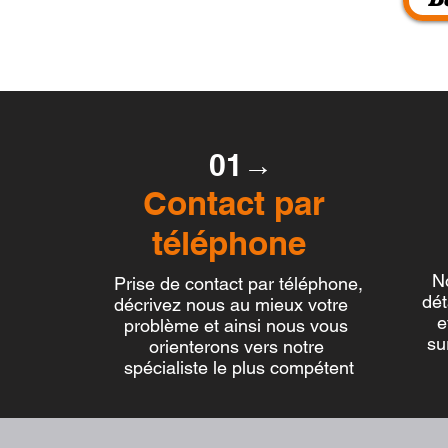
01→
Contact par
De
téléphone
d
N
Prise de contact par téléphone,
détail
décrivez nous au mieux votre
et d
problème et ainsi nous vous
surpri
orienterons vers notre
spécialiste le plus compétent