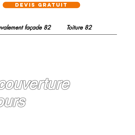
devis gratuit
valement façade 82
Toiture 82
 couverture
ours