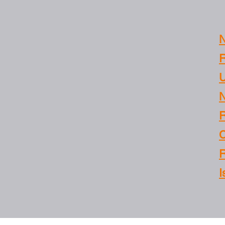
N
R
U
N
R
C
R
I