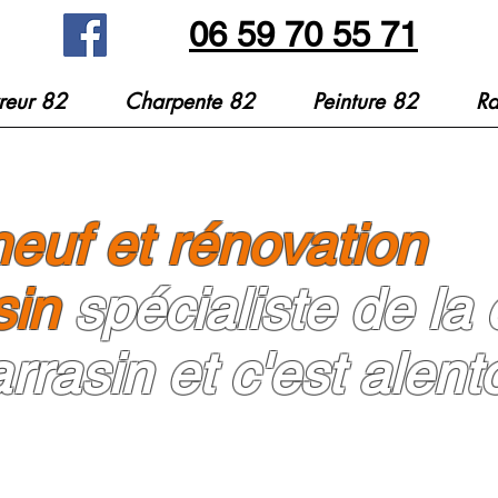
06 59 70 55 71
reur 82
Charpente 82
Peinture 82
Ra
euf et rénovation
sin
spécialiste de la
rrasin et c'est alent