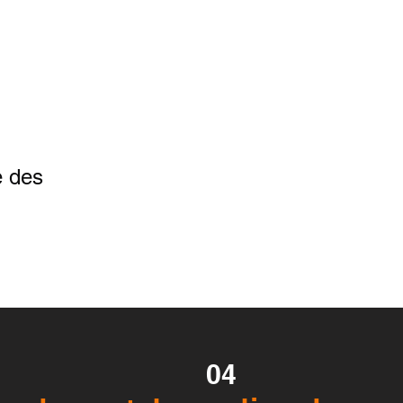
e des
04