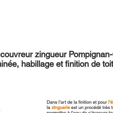
 couvreur zingueur Pompignan-C
ée, habillage et finition de toi
Dans l’art de la finition et pour
l’
la
zinguerie
est un procédé très t
permettre à l’eau de s’évacuer t