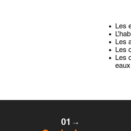
Les 
L’hab
Les a
Les c
Les 
eaux 
01→