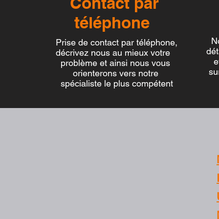
Contact par
De
téléphone
d
N
Prise de contact par téléphone,
détail
décrivez nous au mieux votre
et d
problème et ainsi nous vous
surpri
orienterons vers notre
spécialiste le plus compétent