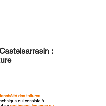
astelsarrasin :
ture
étanchéité des toitures
,
echnique qui consiste à
out en
protégeant les murs du