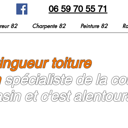
06 59 70 55 71
reur 82
Charpente 82
Peinture 82
Ra
ngueur toiture
n
spécialiste de la c
sin et c'est alentour