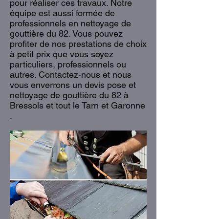
pour réaliser ces travaux. Notre
équipe est aussi formée de
professionnels en nettoyage de
gouttière du 82. Vous pouvez
profiter de nos prestations de choix
à petit prix que vous soyez
particuliers, professionnels ou
autres. Contactez-nous et nous
vous enverrons un devis pose et
nettoyage de gouttière du 82 à
Bressols et tout le Tarn et Garonne
.