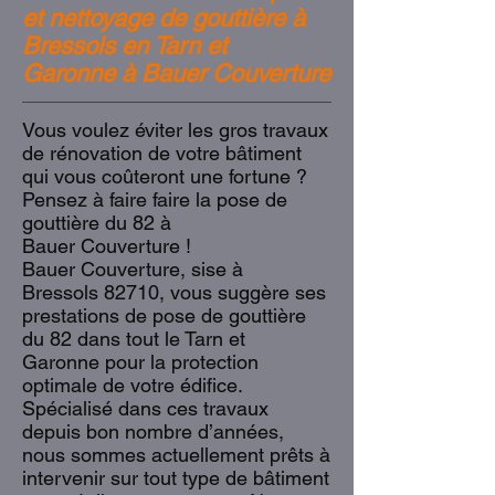
et nettoyage de gouttière à
Bressols en Tarn et
Garonne à Bauer Couverture
Vous voulez éviter les gros travaux
de rénovation de votre bâtiment
qui vous coûteront une fortune ?
Pensez à faire faire la pose de
gouttière du 82 à
Bauer Couverture !
Bauer Couverture, sise à
Bressols 82710, vous suggère ses
prestations de pose de gouttière
du 82 dans tout le Tarn et
Garonne pour la protection
optimale de votre édifice.
Spécialisé dans ces travaux
depuis bon nombre d’années,
nous sommes actuellement prêts à
intervenir sur tout type de bâtiment