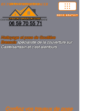
BN PRO ENTREPRISE BAUER
devis gratuit
COUVERTURE-ZINGUERIE-CHARPENTE
06 59 70 55 71
Nettoyage et pose de Gouttière
Bressols
spécialiste de la couverture sur
Castelsarrasin et c'est alentours
Confiez vos travaux de pose