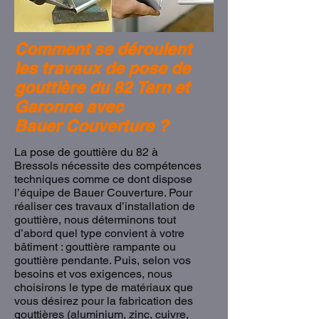
Comment se déroulent
les travaux de pose de
gouttière du 82 Tarn et
Garonne avec
Bauer Couverture ?
La pose de gouttière du 82 à
Bressols nécessite des compétences
techniques comme ce dont dispose
l’équipe de Bauer Couverture. Pour
réaliser ces travaux d’installation de
gouttière, nous déterminons tout
d’abord quel type convient à votre
bâtiment : gouttière rampante ou
gouttière pendante. Puis, selon vos
besoins et vos exigences, nous
choisirons le type de matériaux que
vous désirez pour la fabrication des
gouttières (aluminium, zinc, cuivre,