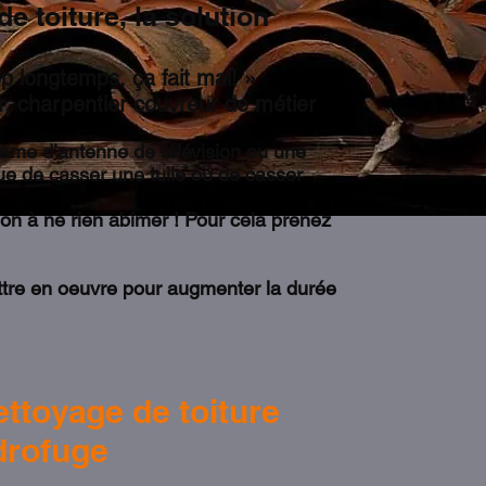
e toiture, la solution
op longtemps, ça fait mal! »
ier couvreur de métier
lème d’antenne de télévision ou une
sque de casser une tuile ou de casser
son à ne rien abîmer ! Pour cela prenez
mettre en oeuvre pour augmenter la durée
ettoyage de toiture
ydrofuge