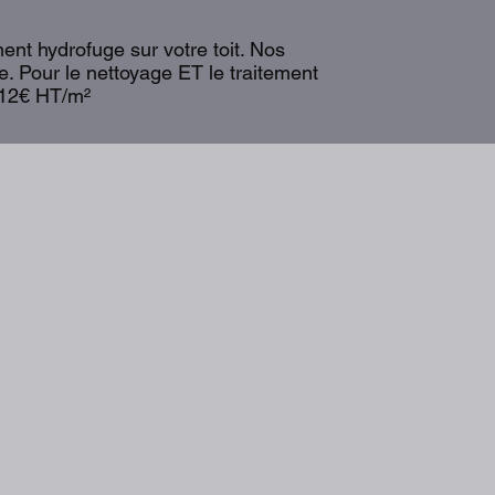
ent hydrofuge sur votre toit. Nos
. Pour le nettoyage ET le traitement
e 12€ HT/m²