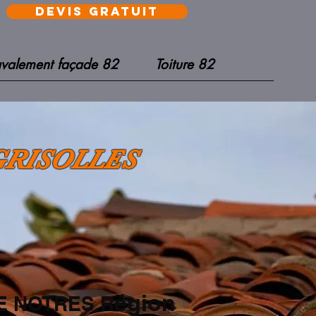
devis gratuit
valement façade 82
Toiture 82
GRISOLLES
égion
E NOTRES R