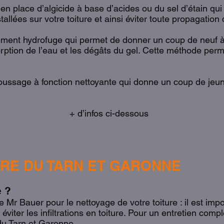
n place d’algicide à base d’acides ou du sel d’étain qui 
stallées sur votre toiture et ainsi éviter toute propagatio
ment hydrofuge qui permet de donner un coup de neuf à vo
sorption de l’eau et les dégâts du gel. Cette méthode pe
ussage à fonction nettoyante qui donne un coup de jeune
 ci-dessous
URE DU TARN ET GARONNE
e ?
r Bauer pour le nettoyage de votre toiture : il est impor
viter les infiltrations en toiture. Pour un entretien comple
du Tarn et Garonne.