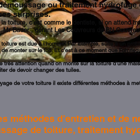
r démoussage ou traitement hydrofuge d
ses surprises.
la toiture, c’est comme le dentiste, si on attend tr
ouvreurs de BN Couvreur, charpent
oiture est due à l’homme! Par exemple, suite à un prob
nt de monter sur le toit. Et c’est à ce moment que l’on ri
ire très attention quand on monte sur la toiture d’une mai
iter de devoir changer des tuiles.
toyage de votre toiture il existe différentes méthodes à 
les méthodes d’entretien et de n
ssage de toiture, traitement h