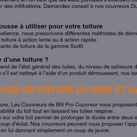
îner des infiltrations. Demandez conseil à nos couvreurs 
usse à utiliser pour votre toiture
 patience, nous prescrivons différentes méthodes de dém
toiture à action lente ou à action rapide.
tants de toiture de la gamme Sodif.
 d’une toiture ?
d de l’état général des tuiles, du niveau de salissure d
 s’il est nettoyé à l’aide d’un produit démoussant, nos ta
UGE DE TOITURE DU TARN ET G
ure, Les Couvreurs de BN Pro Couvreur vous proposent l
lité du toit tout en laissant les tuiles respirer.
e sur votre toit permet de prolonger la durée entre deux e
n coup d’éclat. Nos couvreurs peuvent vous proposer l’appl
it en lui donnant simplement un coup de jeune.