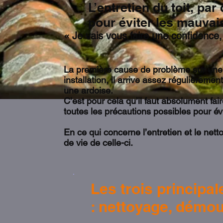
L’entretien du toit, pa
pour éviter les mauvai
« Je vais vous faire une confidence, 
Mr Bauer , gérant Les C
La première cause de problème sur une t
installation, il arrive assez régulièreme
une ardoise.
C’est pour cela qu’il faut absolument fa
toutes les précautions possibles pour év
En ce qui concerne l’entretien et le net
de vie de celle-ci.
Les trois principa
: nettoyage, démou