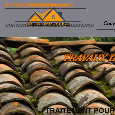
BN PRO ENTREPRISE BAUER
Couv
COUVERTURE-ZINGUERIE-CHARPENTE
TRAVAUX D
TRAITEMENT POUR