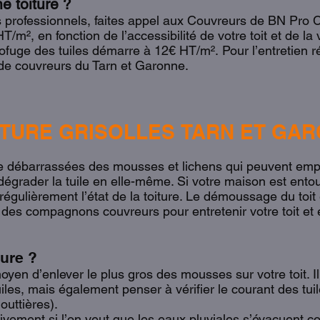
e toiture ?
des professionnels, faites appel aux Couvreurs de BN Pro
HT/m², en fonction de l’accessibilité de votre toit et de la
ofuge des tuiles démarre à 12€ HT/m². Pour l’entretien ré
 de couvreurs du Tarn et Garonne.
TURE GRISOLLES TARN ET GARO
tre débarrassées des mousses et lichens qui peuvent emp
dégrader la tuile en elle-même. Si votre maison est ento
r régulièrement l’état de la toiture. Le démoussage du toi
à des compagnons couvreurs pour entretenir votre toit et évi
ure ?
oyen d’enlever le plus gros des mousses sur votre toit. I
iles, mais également penser à vérifier le courant des tuile
outtières).
tivement si l’on veut que les eaux pluviales s’évacuent 