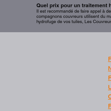
Quel prix pour un traitement 
Il est recommandé de faire appel à des
compagnons couvreurs utilisent du mat
hydrofuge de vos tuiles, Les Couvreu
R
N
R
U
C
R