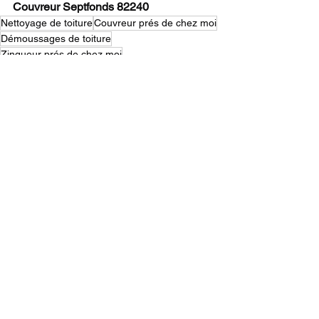
Couvreur Septfonds 82240
Nettoyage de toiture
Couvreur prés de chez moi
Démoussages de toiture
Zingueur prés de chez moi
Changement de tuiles cassées
Habillage de planches de rive PVC Alu
Pose écran sous-toiture
Réparation de Toiture
Création de couvertures
Étanchéité de toitures
Voir tout
Posts récents