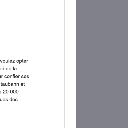
voulez opter 
é de la 
ur confier ses 
ntaubann et 
e 20 000 
ques des 