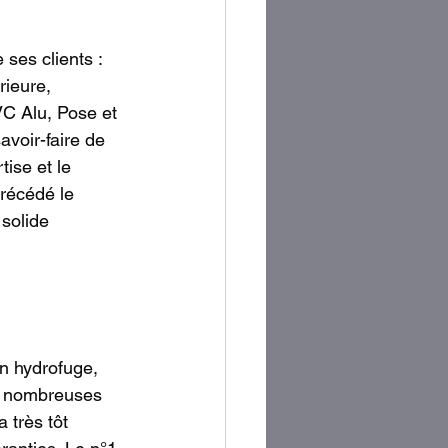
 ses clients : 
rieure, 
VC Alu, Pose et 
voir-faire de 
ise et le 
récédé le 
solide 
n hydrofuge, 
e nombreuses 
 très tôt 