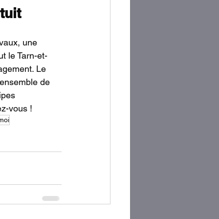
tuit
avaux, une 
t le Tarn-et-
gagement. Le 
L’ensemble de 
ipes 
z-vous !
moi