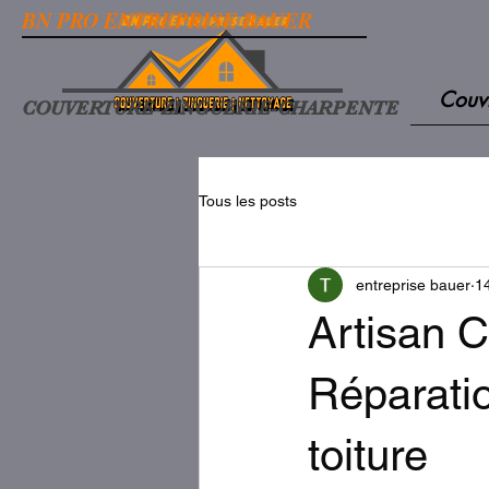
BN PRO ENTREPRISE BAUER
Couv
COUVERTURE-ZINGUERIE-CHARPENTE
Tous les posts
entreprise bauer
1
Artisan 
Réparatio
toiture