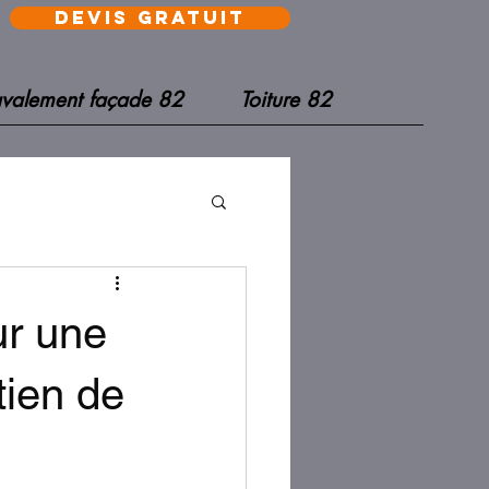
devis gratuit
valement façade 82
Toiture 82
ur une
tien de