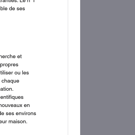
ranties. Le n°1 
mble de ses 
herche et 
 propres 
iliser ou les 
e chaque 
ation. 
entifiques 
e nouveaux en 
de ses environs 
leur maison.