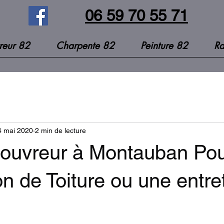
06 59 70 55 71
reur 82
Charpente 82
Peinture 82
Ra
4 mai 2020
2 min de lecture
Couvreur à Montauban Po
n de Toiture ou une entre