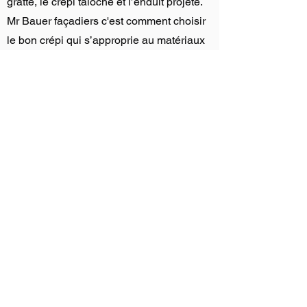
gratté, le crépi taloché et l’enduit projeté.
Mr Bauer façadiers c'est comment choisir
le bon crépi qui s’approprie au matériaux
de votre façade.
devis gratuit
POSE - ENTRETIEN - RÉNOVATION
Votre
Entreprise de Ravalement de
Façade
couverture zinguerie sur
Castelsarrasin - Montauban 82
Expérimenté et soucieux du détail, j’assure la pose,
la rénovation, la réparation et l’entretien de tout
type de toiture
et façade
sur Montauban,
Castelsarrasin et partout en Tarn et Garonne.
-
Intervention d'urgence 7j/7
-Garantie 5 ans + garantie décennale
-Devis gratuit