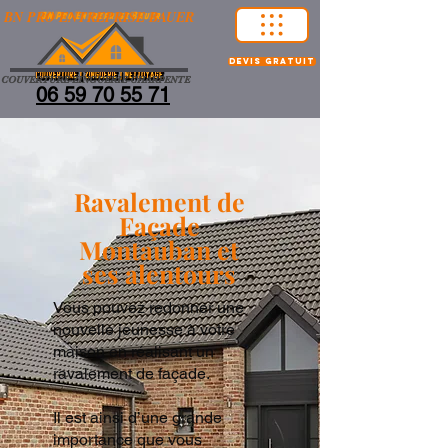
BN PRO ENTREPRISE BAUER
devis gratuit
COUVERTURE-ZINGUERIE-CHARPENTE
06 59 70 55 71
Ravalement de
Façade
Montauban et
ses alentours
Vous pouvez redonner une
nouvelle jeunesse à votre
maison en réalisant un
ravalement de façade.
Il est ainsi d’une grande
importance que vous