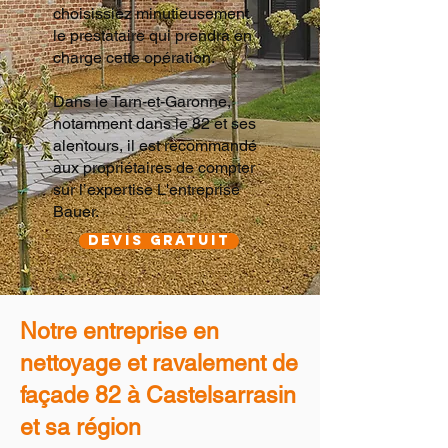
choisissiez minutieusement
le prestataire qui prendra en
charge cette opération.
Dans le Tarn-et-Garonne,
notamment dans le 82 et ses
alentours, il est recommandé
aux propriétaires de compter
sur l’expertise L'entreprise
Bauer.
devis gratuit
Notre entreprise en
nettoyage et ravalement de
façade 82 à Castelsarrasin
et sa région